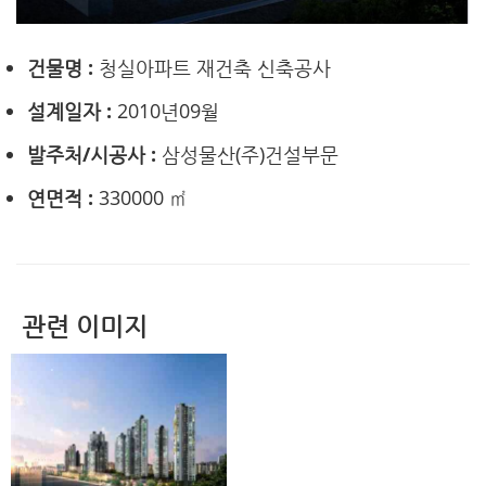
건물명 :
청실아파트 재건축 신축공사
설계일자 :
2010년09월
발주처/시공사 :
삼성물산(주)건설부문
연면적 :
330000 ㎡
관련 이미지