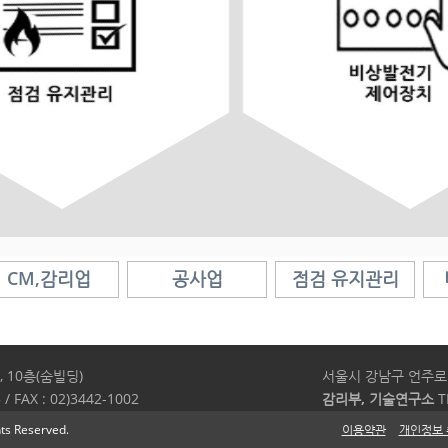
CM,감리업
공사업
점검 유지관리
 10층(숨빌딩)
서울시 강남구 언주로 5
 / FAX : 02)3442-1002
감리부, 기술연구소
TE
s Reserved.
이용약관
개인정보