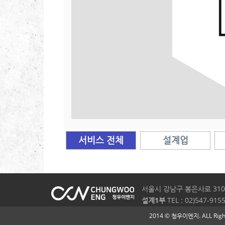
서비스 전체
설계업
서울시 강남구 봉은사로 310,
설계1부
TEL : 02)547-9155
2014 © 청우이엔지. ALL Right