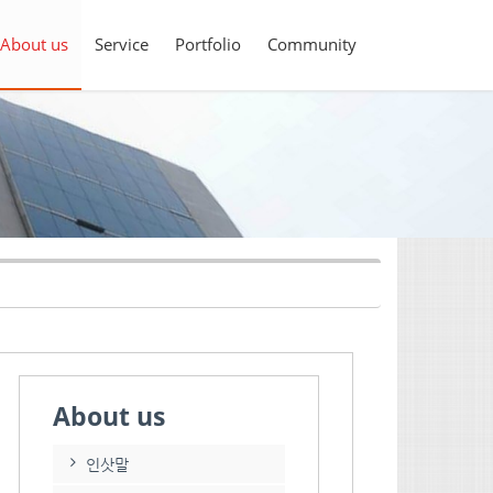
About us
Service
Portfolio
Community
About us
인삿말