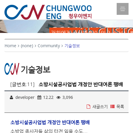
COMMUNITY
with CUST
저희에게 궁금한 점이 있으신가요? 
Home
(none)
Community
기술정보
기술정보
[글번호:11]
소방시설공사업법 개정안 반대여론 팽배
developer
12.22
3,096
새글쓰기
목록
소방시설공사업법 개정안 반대여론 팽배
소방업 종사자들 삶의 터전 잃을 수도...